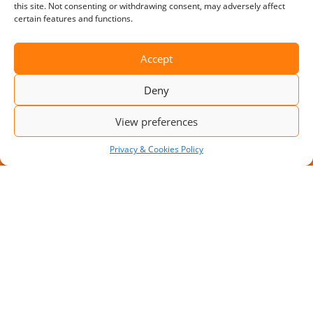
this site. Not consenting or withdrawing consent, may adversely affect
certain features and functions.
Accept
Deny
View preferences
Privacy & Cookies Policy
NIEUW PROJECT: MODULAIR
LAADPLATFORM MET 10
LAADPLAATSEN
Door de toenemende transportvolumes zoeken
bedrijven naar manieren om de capaciteit van hun
magazijn te vergroten zonder ingrijpende
verbouwingen.