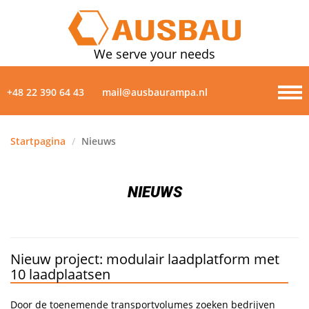
We serve your needs
+48 22 390 64 43
mail@ausbaurampa.nl
Startpagina
/
Nieuws
PRODUCTEN
NIEUWS
OVER ONS
NIEUWS
Nieuw project: modulair laadplatform met
GALERIJ
10 laadplaatsen
CONTACTEN
Door de toenemende transportvolumes zoeken bedrijven