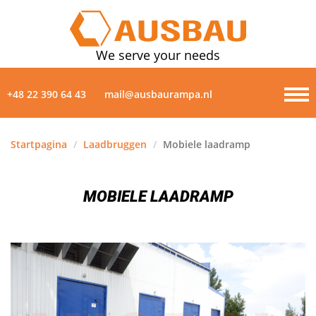
We serve your needs
+48 22 390 64 43
mail@ausbaurampa.nl
Startpagina
/
Laadbruggen
/
Mobiele laadramp
PRODUCTEN
MOBIELE LAADRAMP
OVER ONS
NIEUWS
GALERIJ
CONTACTEN