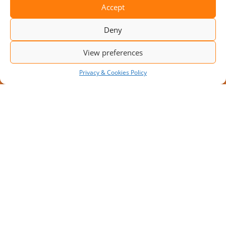
Accept
Deny
View preferences
Privacy & Cookies Policy
NIEUW PROJECT: MODULAIR
LAADPLATFORM MET 10
LAADPLAATSEN
Door de toenemende transportvolumes zoeken
bedrijven naar manieren om de capaciteit van hun
magazijn te vergroten zonder ingrijpende
verbouwingen.
BELANGRIJKE PAGINA'S