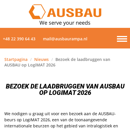
We serve your needs
+48 22 390 64 43
mail@ausbaurampa.nl
Startpagina
/
Nieuws
/
Bezoek de laadbruggen van
AUSBAU op LogiMAT 2026
PRODUCTEN
OVER ONS
BEZOEK DE LAADBRUGGEN VAN AUSBAU
OP LOGIMAT 2026
NIEUWS
GALERIJ
We nodigen u graag uit voor een bezoek aan de AUSBAU-
beurs op LogiMAT 2026, een van de toonaangevende
internationale beurzen op het gebied van intralogistiek en
CONTACTEN