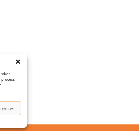
and/or
o process
r
erences
BELANGRIJKE PAGINA'S