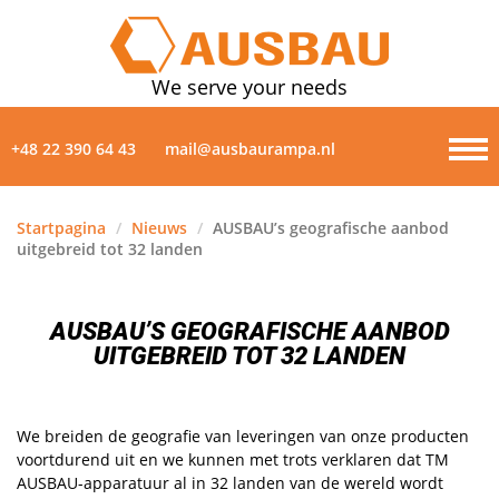
We serve your needs
+48 22 390 64 43
mail@ausbaurampa.nl
Startpagina
/
Nieuws
/
AUSBAU’s geografische aanbod
uitgebreid tot 32 landen
PRODUCTEN
OVER ONS
AUSBAU’S GEOGRAFISCHE AANBOD
UITGEBREID TOT 32 LANDEN
NIEUWS
GALERIJ
We breiden de geografie van leveringen van onze producten
voortdurend uit en we kunnen met trots verklaren dat TM
AUSBAU-apparatuur al in 32 landen van de wereld wordt
CONTACTEN